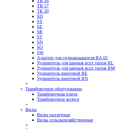
ТВ 16
ТВ 17
ТК 20
SD
SY
SE
SR
ST
SN
SO
SW
Адаптер для гидровращателя BA 02
Удлинитель для шнеков всех типов RL
Удлинитель для шнеков всех типов RM
Удлинитель винтовой RE
Удлинитель винтовой RN
+
Трамбовочное оборудование
Трамбовочная плита
Трамбовочное колесо
+
Вилы
Вилы паллетные
Вилы сельскохозяйственные
+