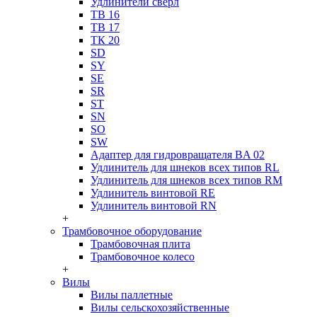
Удлинители сверл
ТВ 16
ТВ 17
ТК 20
SD
SY
SE
SR
ST
SN
SO
SW
Адаптер для гидровращателя BA 02
Удлинитель для шнеков всех типов RL
Удлинитель для шнеков всех типов RM
Удлинитель винтовой RE
Удлинитель винтовой RN
+
Трамбовочное оборудование
Трамбовочная плита
Трамбовочное колесо
+
Вилы
Вилы паллетные
Вилы сельскохозяйственные