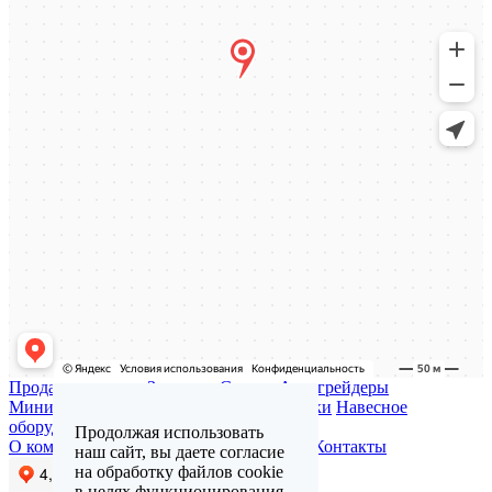
Продажа техники
Запчасти
Сервис
Автогрейдеры
Минипогрузчики
Трактора
Газонокосилки
Навесное
оборудование
Продолжая использовать
О компании
Доставка и оплата
Отзывы
Контакты
наш сайт, вы даете согласие
на обработку файлов cookie
в целях функционирования