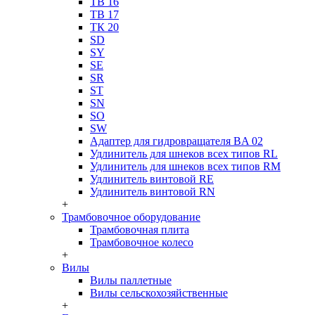
ТВ 16
ТВ 17
ТК 20
SD
SY
SE
SR
ST
SN
SO
SW
Адаптер для гидровращателя BA 02
Удлинитель для шнеков всех типов RL
Удлинитель для шнеков всех типов RM
Удлинитель винтовой RE
Удлинитель винтовой RN
+
Трамбовочное оборудование
Трамбовочная плита
Трамбовочное колесо
+
Вилы
Вилы паллетные
Вилы сельскохозяйственные
+