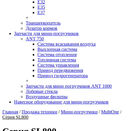
Е32
Е35
Е37
+
Траншеекопатель
Дозатор кормов
Запчасти для мини-погрузчиков
ANT 750
Система всасывания воздуха
Выхлопная система
Система отопления
Топливная система
Система управления
Привод передвижения
Привод гидрогенератора
+
Запчасти для мини погрузчиков ANT 1000
Лобовые стекла
Воздушные фильтры
Навесное оборудование для мини-погрузчиков
Главная
/
Продажа техники
/
Мини-погрузчики
/
MultiOne
/
Серия SL800