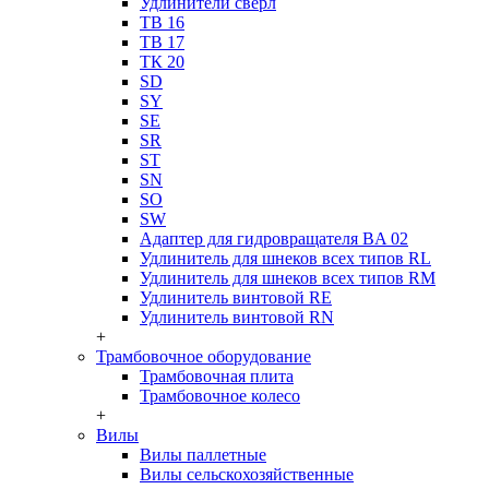
Удлинители сверл
ТВ 16
ТВ 17
ТК 20
SD
SY
SE
SR
ST
SN
SO
SW
Адаптер для гидровращателя BA 02
Удлинитель для шнеков всех типов RL
Удлинитель для шнеков всех типов RM
Удлинитель винтовой RE
Удлинитель винтовой RN
+
Трамбовочное оборудование
Трамбовочная плита
Трамбовочное колесо
+
Вилы
Вилы паллетные
Вилы сельскохозяйственные