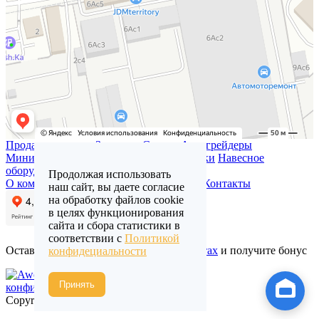
Продажа техники
Запчасти
Сервис
Автогрейдеры
Минипогрузчики
Трактора
Газонокосилки
Навесное
оборудование
Продолжая использовать
О компании
Доставка и оплата
Отзывы
Контакты
наш сайт, вы даете согласие
на обработку файлов cookie
в целях функционирования
сайта и сбора статистики в
соответствии с
Политикой
Оставьте свой отзыв о нас в
Яндекс.Картах
и получите бонус
конфидециальности
Политика
Принять
конфиденциальности
Copyright sds-co.ru