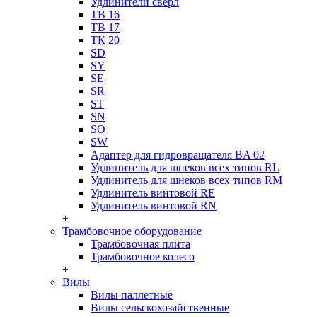
Удлинители сверл
ТВ 16
ТВ 17
ТК 20
SD
SY
SE
SR
ST
SN
SO
SW
Адаптер для гидровращателя BA 02
Удлинитель для шнеков всех типов RL
Удлинитель для шнеков всех типов RM
Удлинитель винтовой RE
Удлинитель винтовой RN
+
Трамбовочное оборудование
Трамбовочная плита
Трамбовочное колесо
+
Вилы
Вилы паллетные
Вилы сельскохозяйственные