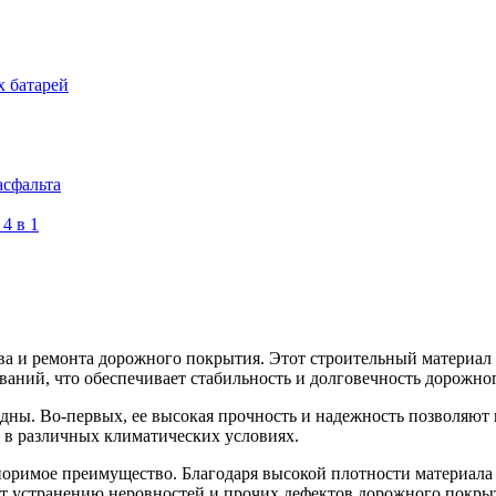
х батарей
асфальта
4 в 1
тва и ремонта дорожного покрытия. Этот строительный материал
аний, что обеспечивает стабильность и долговечность дорожно
ны. Во-первых, ее высокая прочность и надежность позволяют 
и в различных климатических условиях.
споримое преимущество. Благодаря высокой плотности материала
ует устранению неровностей и прочих дефектов дорожного покры