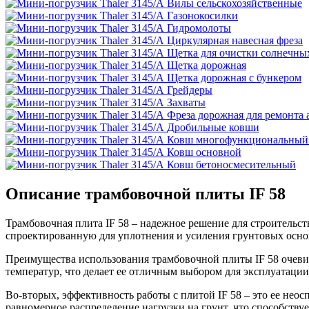
Вилы сельскохозяйственные
Газонокосилки
Гидромолоты
Циркулярная навесная фреза
Щетка для очистки солнечны
Щетка дорожная
Щетка дорожная с бункером
Грейдеры
Захваты
Фреза дорожная для ремонта 
Дробильные ковши
Ковш многофункциональный 
Ковш основной
Ковш бетоносмесительный
Описание трамбовочной плиты IF 58
Трамбовочная плита IF 58 – надежное решение для строительс
спроектированную для уплотнения и усиления грунтовых основ
Преимущества использования трамбовочной плиты IF 58 очевид
температур, что делает ее отличным выбором для эксплуатаци
Во-вторых, эффективность работы с плитой IF 58 – это ее нео
равномерное распределение нагрузки на грунт, что способств