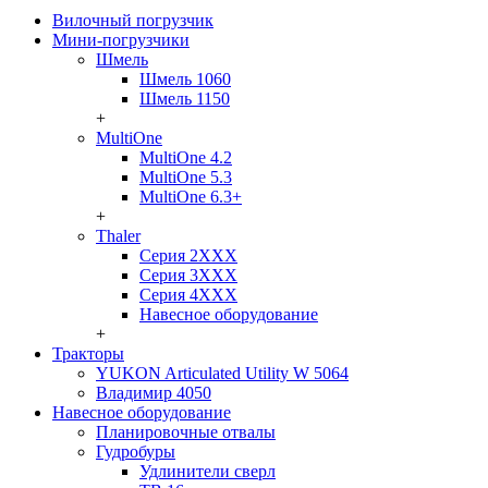
Вилочный погрузчик
Мини-погрузчики
Шмель
Шмель 1060
Шмель 1150
+
MultiOne
MultiOne 4.2
MultiOne 5.3
MultiOne 6.3+
+
Thaler
Серия 2ХХХ
Серия 3ХХХ
Серия 4ХХХ
Навесное оборудование
+
Тракторы
YUKON Articulated Utility W 5064
Владимир 4050
Навесное оборудование
Планировочные отвалы
Гудробуры
Удлинители сверл