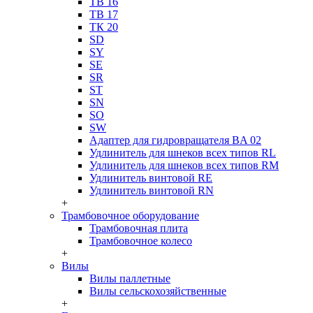
ТВ 16
ТВ 17
ТК 20
SD
SY
SE
SR
ST
SN
SO
SW
Адаптер для гидровращателя BA 02
Удлинитель для шнеков всех типов RL
Удлинитель для шнеков всех типов RM
Удлинитель винтовой RE
Удлинитель винтовой RN
+
Трамбовочное оборудование
Трамбовочная плита
Трамбовочное колесо
+
Вилы
Вилы паллетные
Вилы сельскохозяйственные
+