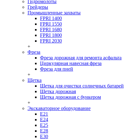
Гидромолоты
Грейдеры
Промышленные захваты
FPRI 1400
FPRI 1550
FPRI 1680
FPRI 1800
FPRI 2030
+
Фреза
Фреза дорожная для ремонта асфальта
Циркулярная навесная фреза
Фреза для пней
+
Щетка
Щетка для очистки солнечных батарей
Щетка дорожная
Щетка дорожная с бункером
+
Экскаваторное оборудование
Е21
Е24
Е25
Е28
Е30