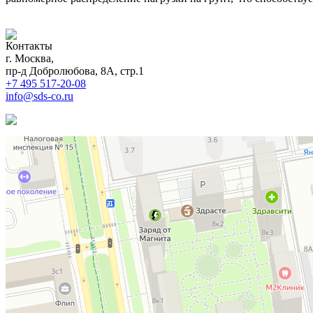
Контакты
г. Москва,
пр-д Добролюбова, 8А, стр.1
+7 495 517-20-08
info@sds-co.ru