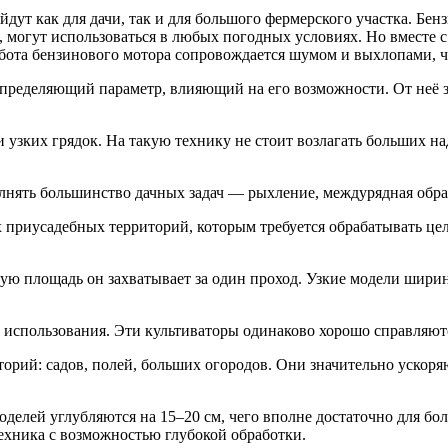
ут как для дачи, так и для большого фермерского участка. Бе
, могут использоваться в любых погодных условиях. Но вместе с
работа бензинового мотора сопровождается шумом и выхлопами, 
пределяющий параметр, влияющий на его возможности. От неё за
и узких грядок. На такую технику не стоит возлагать больших н
олнять большинство дачных задач — рыхление, междурядная обраб
 приусадебных территорий, которым требуется обрабатывать це
кую площадь он захватывает за один проход. Узкие модели ширин
 использования. Эти культиваторы одинаково хорошо справляютс
рий: садов, полей, больших огородов. Они значительно ускоряю
делей углубляются на 15–20 см, чего вполне достаточно для бо
ехника с возможностью глубокой обработки.