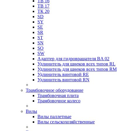
ТВ 16
ТВ 17
ТК 20
SD
SY
SE
SR
ST
SN
SO
SW
Адаптер для гидровращателя BA 02
Удлинитель для шнеков всех типов RL
Удлинитель для шнеков всех типов RM
Удлинитель винтовой RE
Удлинитель винтовой RN
+
Трамбовочное оборудование
Трамбовочная плита
Трамбовочное колесо
+
Вилы
Вилы паллетные
Вилы сельскохозяйственные
+