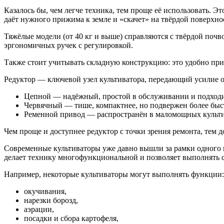
Казалось бы, чем легче техника, тем проще её использовать. Э
даёт нужного прижима к земле и «скачет» на твёрдой поверхност
Тяжёлые модели (от 40 кг и выше) справляются с твёрдой поч
эргономичных ручек с регулировкой.
Также стоит учитывать складную конструкцию: это удобно при
Редуктор — ключевой узел культиватора, передающий усилие от
Цепной — надёжный, простой в обслуживании и подходит
Червячный — тише, компактнее, но подвержен более быст
Ременной привод — распространён в маломощных культив
Чем проще и доступнее редуктор с точки зрения ремонта, тем 
Современные культиваторы уже давно вышли за рамки одного 
делает технику многофункциональной и позволяет выполнять с
Например, некоторые культиваторы могут выполнять функции:
окучивания,
нарезки борозд,
аэрации,
посадки и сбора картофеля,