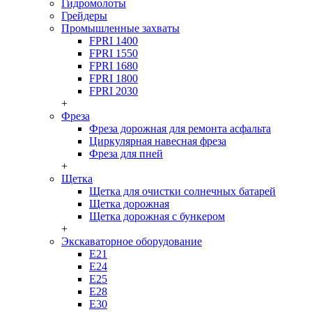
Гидромолоты
Грейдеры
Промышленные захваты
FPRI 1400
FPRI 1550
FPRI 1680
FPRI 1800
FPRI 2030
+
Фреза
Фреза дорожная для ремонта асфальта
Циркулярная навесная фреза
Фреза для пней
+
Щетка
Щетка для очистки солнечных батарей
Щетка дорожная
Щетка дорожная с бункером
+
Экскаваторное оборудование
Е21
Е24
Е25
Е28
Е30