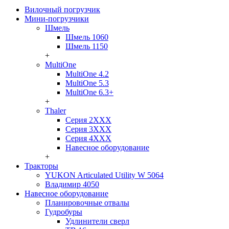
Вилочный погрузчик
Мини-погрузчики
Шмель
Шмель 1060
Шмель 1150
+
MultiOne
MultiOne 4.2
MultiOne 5.3
MultiOne 6.3+
+
Thaler
Серия 2ХХХ
Серия 3ХХХ
Серия 4ХХХ
Навесное оборудование
+
Тракторы
YUKON Articulated Utility W 5064
Владимир 4050
Навесное оборудование
Планировочные отвалы
Гудробуры
Удлинители сверл