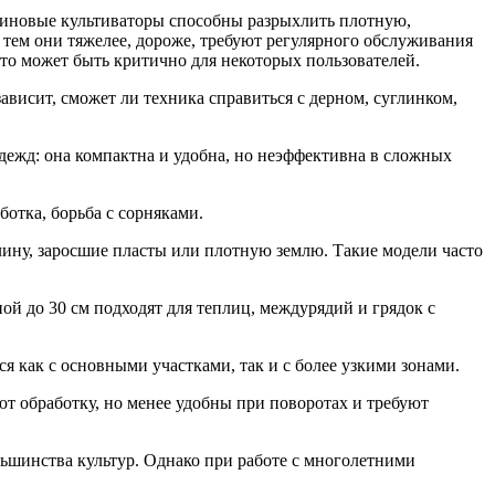
нзиновые культиваторы способны разрыхлить плотную,
 тем они тяжелее, дороже, требуют регулярного обслуживания
что может быть критично для некоторых пользователей.
висит, сможет ли техника справиться с дерном, суглинком,
адежд: она компактна и удобна, но неэффективна в сложных
отка, борьба с сорняками.
лину, заросшие пласты или плотную землю. Такие модели часто
ой до 30 см подходят для теплиц, междурядий и грядок с
я как с основными участками, так и с более узкими зонами.
т обработку, но менее удобны при поворотах и требуют
льшинства культур. Однако при работе с многолетними