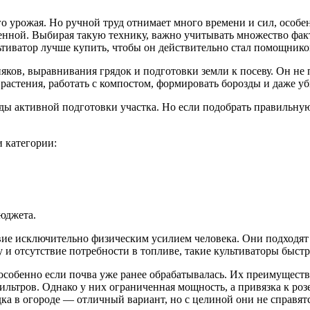
урожая. Но ручной труд отнимает много времени и сил, особенн
ственной. Выбирая такую технику, важно учитывать множество фа
ьтиватор лучше купить, чтобы он действительно стал помощником
ков, выравнивания грядок и подготовки земли к посеву. Он не пе
астения, работать с компостом, формировать борозды и даже уб
ы активной подготовки участка. Но если подобрать правильную 
и категории:
юджета.
вие исключительно физическим усилием человека. Они подходят 
у и отсутствие потребности в топливе, такие культиваторы быст
, особенно если почва уже ранее обрабатывалась. Их преимущест
ильтров. Однако у них ограниченная мощность, а привязка к роз
ка в огороде — отличный вариант, но с целиной они не справятс