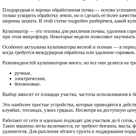
Плодородная и хорошо обработанная почва — основа успешного 
только ускорить обработку земли, но и сделать её более каче
ширины захвата. В этой статье подробно разберёмся, какой кул
Культиватор — это техника для рыхления почвы, удаления сорня
при этом микрофлору. Некоторые модели позволяют окучивать р
Особенно актуальны культиваторы весной и осенью — в период
когда требуется междурядная обработка или удаление сорняков.
Разновидностей культиваторов много, но все они делятся на тр
ручные,
электрические,
бензиновые.
Выбор зависит от площади участка, частоты использования и б
Это наиболее простые устройства, которые приводятся в дейст
клумбах, теплицах, узких грядках. Несмотря на доступную цен
Работают от сети и идеально подходят для участков до 6 соток
Такие машины легко включаются, не требуют бензина, масла, ф
удлинителя. Для рыхления лёгкого грунта и поддержания поряд