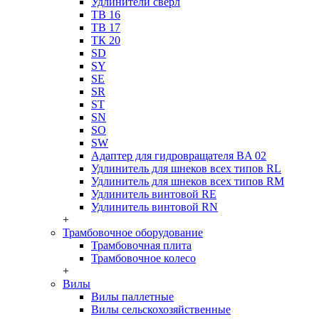
Удлинители сверл
ТВ 16
ТВ 17
ТК 20
SD
SY
SE
SR
ST
SN
SO
SW
Адаптер для гидровращателя BA 02
Удлинитель для шнеков всех типов RL
Удлинитель для шнеков всех типов RM
Удлинитель винтовой RE
Удлинитель винтовой RN
+
Трамбовочное оборудование
Трамбовочная плита
Трамбовочное колесо
+
Вилы
Вилы паллетные
Вилы сельскохозяйственные